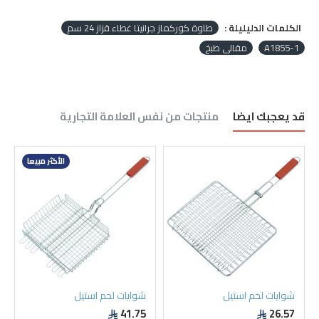
الكلمات الدليليلة :
طاوة كوركماز جرانيتا غطاء قزاز 24 سم
A1855-1
مقالي طبخ
قد يعجبك ايضا
منتجات من نفس العلامة التجارية
الأكثر مبيعا
شوايات لحم استيل
شوايات لحم استيل
41.75
26.57