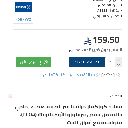
الوزن:
1.50كلغ
A1855-1
SKU:
مكان الصنع:
تركي
KORKMAZ
159.50
السعر بدون ضريبة : 138.70
اضافة للسلة
إشتري الأن
(0 التقييمات)
-
كتابة تعليق
الوصف
مقلاة كوركماز جرانيتا غير لاصقة بغطاء زجاجي -
خالية من حمض بيرفلورو الأوكتانويك (PFOA)،
متوافقة مع أفران الحث