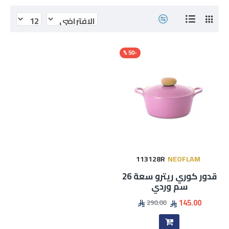
-50 %
113128R
NEOFLAM
قدور كوري ريترو سعة 26
سم وردي
145.00
290.00