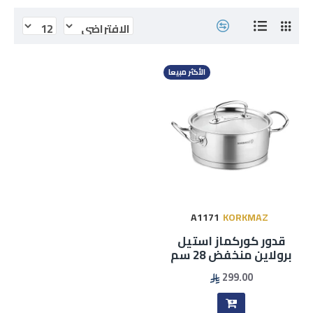
الأكثر مبيعا
A1171
KORKMAZ
قدور كوركماز استيل
برولاين منخفض 28 سم
299.00