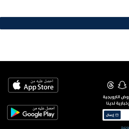
روض الترويجية
خبارية لدينا
إرسال
وصية