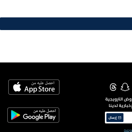
روض الترويجية
خبارية لدينا
إرسال
وصية