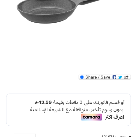
الموديل:
121071