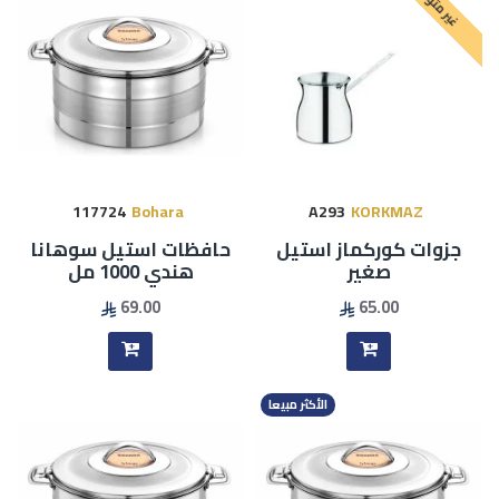
غير متوفر
117724
Bohara
A293
KORKMAZ
جزوات كوركماز استيل
حافظات استيل سوهانا
صغير
هندي 1000 مل
69.00
65.00
الأكثر مبيعا