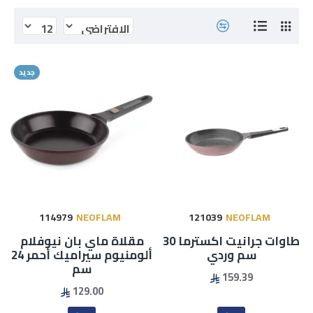
جديد
114979
NEOFLAM
121039
NEOFLAM
طاوات جرانيت اكسترما 30
مقلاة ماي بان نيوفلام
سم وردي
ألومنيوم سيراميك أحمر 24
سم
159.39
129.00