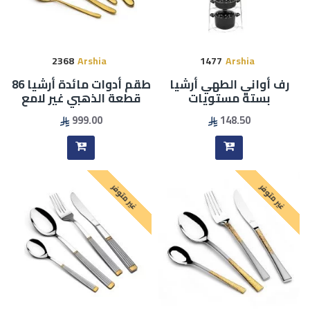
2368
Arshia
1477
Arshia
رف أواني الطهي أرشيا
طقم أدوات مائدة أرشيا 86
بستة مستويات
قطعة الذهبي غير لامع
999.00
148.50
غير متوفر
غير متوفر