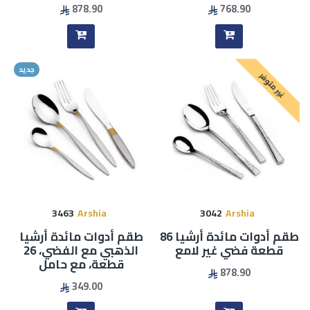
878.90
768.90
جديد
غير متوفر
3463
Arshia
3042
Arshia
طقم أدوات مائدة أرشيا 86
طقم أدوات مائدة أرشيا
قطعة فضي غير لامع
الذهبي مع الفضي، 26
قطعة، مع حامل
878.90
349.00