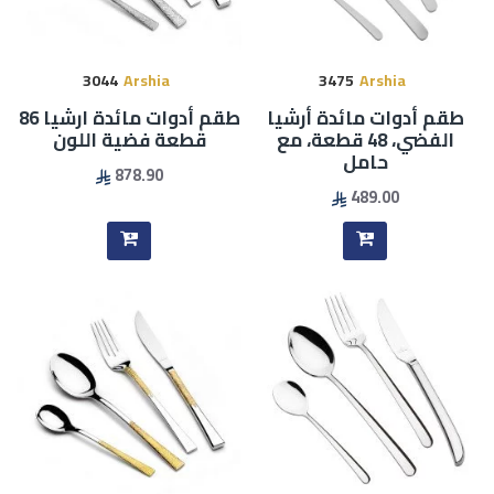
3044
Arshia
3475
Arshia
طقم أدوات مائدة أرشيا
طقم أدوات مائدة ارشيا 86
الفضي، 48 قطعة، مع
قطعة فضية اللون
حامل
878.90
489.00