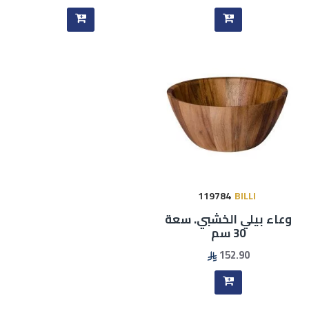
119784
BILLI
وعاء بيلي الخشبي. سعة
30 سم
152.90