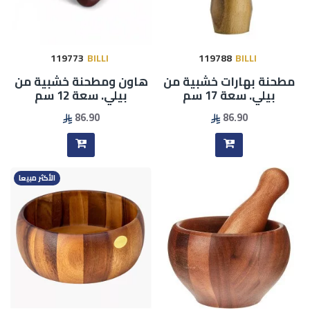
119773
BILLI
119788
BILLI
مطحنة بهارات خشبية من
هاون ومطحنة خشبية من
بيلي. سعة 17 سم
بيلي. سعة 12 سم
86.90
86.90
الأكثر مبيعا