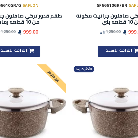
66610GR/G
SAFLON
SF66610GR/BR
SAF
كي صافلون جرانيت مكونة
طقم قدور تركي صافلون جر
قطعه بني
من 10 قطعه رمادي
999.00
999
1,250.00
1,250.00
اضافة للسلة
اضافة للسلة
الأكثر مبيعا
غير متوفر