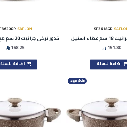
F3620GR
SAFLON
SF3618GR
SAFLO
 غطاء استيل
قدور تركي جرانيت 20 سم مع غطاء ستيل
168.25
151.80
اضافة للسلة
اضافة للسلة
الأكثر مبيعا