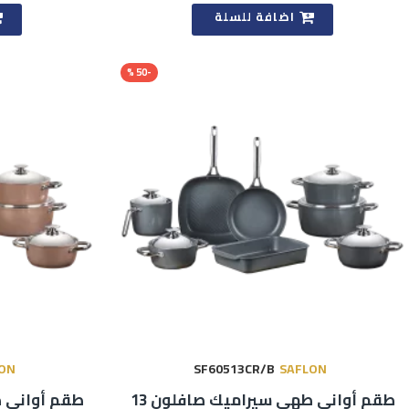
اضافة للسلة
-50 %
ON
SF60513CR/B
SAFLON
طقم أواني طهي سيراميك صافلون 13