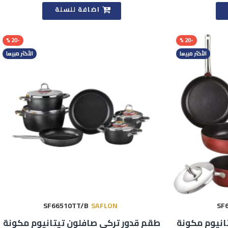
اضافة للسلة
-20 %
-20 %
الأكثر مبيعا
الأكثر مبيعا
SF66510TT/B
SAFLON
SF
انيوم مكونة
طقم قدور تركي صافلون تيتانيوم مكونة