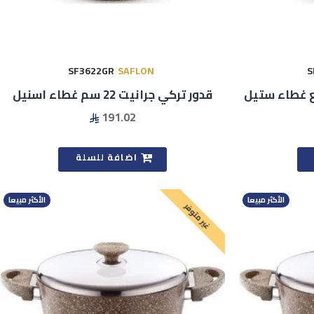
SF3622GR
SAFLON
S
قدور تركي جرانيت 22 سم غطاء اسنيل
191.02
اضافة للسلة
الأكثر مبيعا
الأكثر مبيعا
غير متوفر