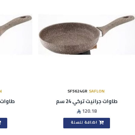
N
SF5624GR
SAFLON
طاوات جرانيت تركي 24 سم
طاوات جر
120.18
اضافة للسلة