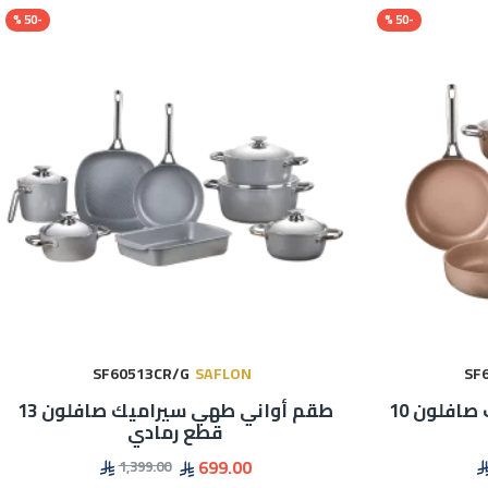
-50 %
-50 %
SF60513CR/G
SAFLON
SF
طقم أواني طهي سيراميك صافلون 10
طقم أواني طهي سيراميك صافلون 13
قطع رمادي
699.00
1,399.00