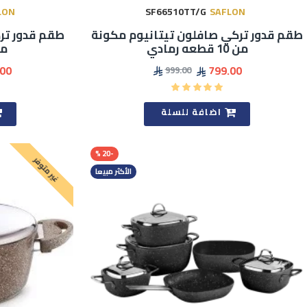
LON
SF66510TT/G
SAFLON
طقم قدور تركي صافلون تيتانيوم مكونة
طقم قدور تر
من 10 قطعه رمادي
من 10 
.00
799.00
999.00
اضافة للسلة
-20 %
غير متوفر
الأكثر مبيعا