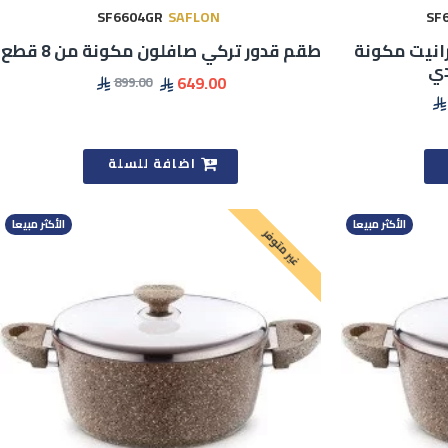
SF6604GR
SAFLON
SF
انيت مكونة
طقم قدور تركي صافلون مكونة من 8 قطع
649.00
899.00
اضافة للسلة
الأكثر مبيعا
الأكثر مبيعا
غير متوفر