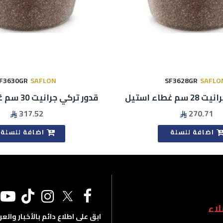
F3630GR
SAFLON
SF3628GR
SAFLO
 غطاء استيل
قدور تركي جرانيت 30 سم غطاء استيل
317.52
270.71
اضافة للسلة
اضافة للسلة
اء
ابق على اطلاع دائم بالأخبار والع