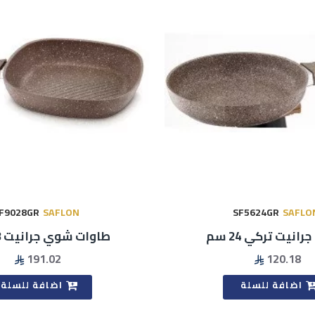
F9028GR
SAFLON
SF5624GR
SAFLO
انيت تركي 24 سم
طاوات شوي جرانيت 28 سم
191.02
120.18
اضافة للسلة
اضافة للسلة