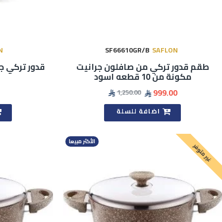
N
SF66610GR/B
SAFLON
طقم قدور تركي من صافلون جرانيت
قدور تركي جرانيت 18 سم
مكونة من 10 قطعه اسود
999.00
1,250.00
اضافة للسلة
الأكثر مبيعا
غير متوفر