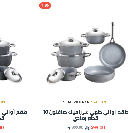
-50 %
ON
SF60510CR/G
SAFLON
طقم أواني طهي سيراميك صافلون 10
قطع رمادي
قط
00
499.00
999.00