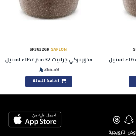
SF3632GR
SAFLON
S
قدور تركي جرانيت 32 سم غطاء استيل
365.59
اضافة للسلة
روض الترويجية