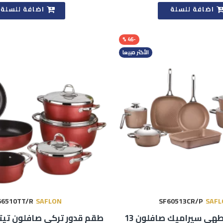
اضافة للسلة
اضافة للسلة
-46 %
الأكثر مبيعا
66510TT/R
SAFLON
SF60513CR/P
SAFL
طقم أواني طهي سيراميك صافلون 13
طقم قدور تركي صافلون تيت