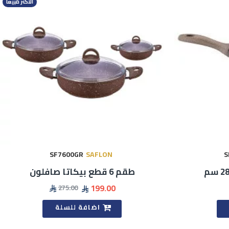
الأكثر مبيعا
SF7600GR
SAFLON
S
طقم 6 قطع بيكاتا صافلون
199.00
275.00
اضافة للسلة