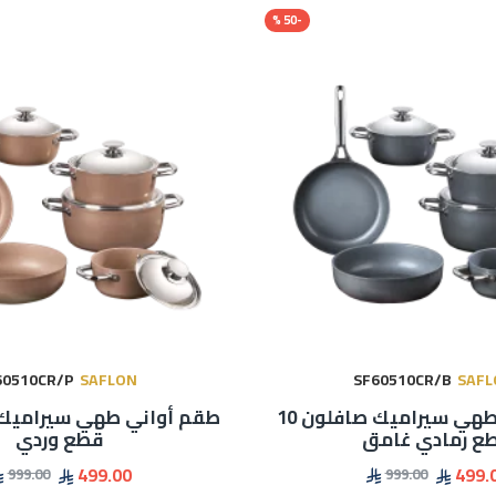
-50 %
60510CR/P
SAFLON
SF60510CR/B
SAFL
طقم أواني طهي سيراميك صافلون 10
ع رمادي غامق
قطع وردي
499.00
499.
999.00
999.00