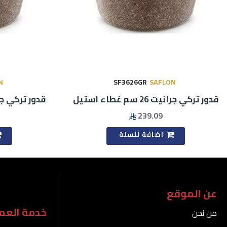
N
SF3626GR
SAFLON
قدور تركي جرانيت 26 سم غطاء استيل
قدور تركي جرانيت 28 سم
239.09
اضافة للسلة
عن الموقع
خدمة العمل
من نحن