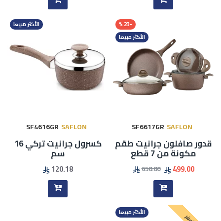
-23 %
الأكثر مبيعا
الأكثر مبيعا
SF4616GR
SAFLON
SF6617GR
SAFLON
قدور صافلون جرانيت طقم
كسرول جرانيت تركي 16
مكونة من 7 قطع
سم
120.18
499.00
650.00
الأكثر مبيعا