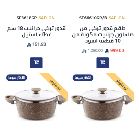
SF3618GR
SAFLON
SF66610GR/B
SAFLON
طقم قدور تركي من
قدور تركي جرانيت 18 سم
صافلون جرانيت مكونة من
غطاء استيل
10 قطعه اسود
151.80
999.00
1,250.00
الأكثر مبيعا
الأكثر مبيعا
غير متوفر
غير متوفر